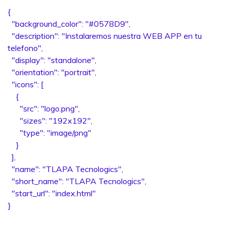
{
"background_color": "#0578D9",
"description": "Instalaremos nuestra WEB APP en tu
telefono",
"display": "standalone",
"orientation": "portrait",
"icons": [
{
"src": "logo.png",
"sizes": "192x192",
"type": "image/png"
}
],
"name": "TLAPA Tecnologics",
"short_name": "TLAPA Tecnologics",
"start_url": "index.html"
}