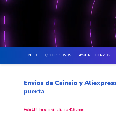
INICIO
QUIENES SOMOS
AYUDA CON ENVIOS
Envios de Cainaio y Aliexpre
puerta
Esta URL ha sido visualizada
415
veces