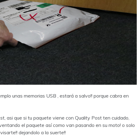
emplo unas memorias USB , estará a salvo!! porque cabra en
st, asi que si tu paquete viene con Quality Post ten cuidado,
n aventando el paquete así como van pasando en su moto! o solo
visarte!! dejandolo a la suerte!!